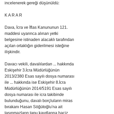
incelenerek gereği düşünüldü:
K A R A R
Dava, İcra ve İflas Kanununun 121. 
maddesi uyarınca alınan yetki 
belgesine istinaden alacaklı tarafından 
açılan ortaklığın giderilmesi isteğine 
ilişkindir.
Davacı vekili, davalılardan ... hakkında 
Eskişehir 3.İcra Müdürlüğünün 
2013/2380 Esas sayılı dosya numarası 
ile ... hakkında ise Eskişehir 8.İcra 
Müdürlüğünün 2014/5191 Esas sayılı 
dosya numarası ile icra takibinde 
bulunduğunu, davalı borçluların miras 
bırakanı Hasan Söğütoğlu'na ait 
taşınmazların tapu kayıtlarına haciz 