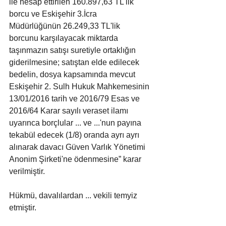
ile hesap ettirilen 160.897,63 TL'lik 
borcu ve Eskişehir 3.İcra 
Müdürlüğünün 26.249,33 TL'lik 
borcunu karşılayacak miktarda 
taşınmazın satışı suretiyle ortaklığın 
giderilmesine; satıştan elde edilecek 
bedelin, dosya kapsamında mevcut 
Eskişehir 2. Sulh Hukuk Mahkemesinin 
13/01/2016 tarih ve 2016/79 Esas ve 
2016/64 Karar sayılı veraset ilamı 
uyarınca borçlular ... ve ...'nun payına 
tekabül edecek (1/8) oranda ayrı ayrı 
alınarak davacı Güven Varlık Yönetimi 
Anonim Şirketi'ne ödenmesine” karar 
verilmiştir.
Hükmü, davalılardan ... vekili temyiz 
etmiştir.