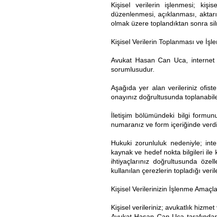
Kişisel verilerin işlenmesi; kiş
düzenlenmesi, açıklanması, aktarılm
olmak üzere toplandıktan sonra sil
Kişisel Verilerin Toplanması ve İşl
Avukat Hasan Can Uca, internet üz
sorumlusudur.
Aşağıda yer alan verileriniz ofist
onayınız doğrultusunda toplanabile
İletişim bölümündeki bilgi formun
numaranız ve form içeriğinde verdiği
Hukuki zorunluluk nedeniyle; intern
kaynak ve hedef nokta bilgileri ile 
ihtiyaçlarınız doğrultusunda öze
kullanılan çerezlerin topladığı veri
Kişisel Verilerinizin İşlenme Amaçla
Kişisel verileriniz; avukatlık hizme
Avukat Hasan Can Uca tarafından su