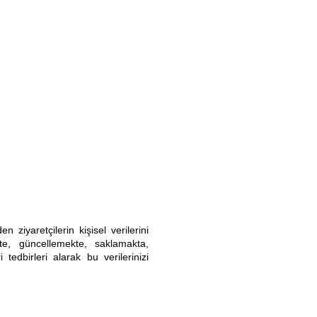
Blog
İletişim
ziyaretçilerin kişisel verilerini
kte, güncellemekte, saklamakta,
edbirleri alarak bu verilerinizi