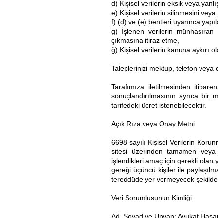
d) Kişisel verilerin eksik veya yanl
e) Kişisel verilerin silinmesini vey
f) (d) ve (e) bentleri uyarınca yapıl
g) İşlenen verilerin münhasıran 
çıkmasına itiraz etme,
ğ) Kişisel verilerin kanuna aykırı 
Taleplerinizi mektup, telefon veya e
Tarafımıza iletilmesinden itibare
sonuçlandırılmasının ayrıca bir m
tarifedeki ücret istenebilecektir.
Açık Rıza veya Onay Metni
6698 sayılı Kişisel Verilerin Korun
sitesi
üzerinden tamamen veya kıs
işlendikleri amaç için gerekli olan
gereği üçüncü kişiler ile paylaşıl
tereddüde yer vermeyecek şekilde b
Veri Sorumlusunun Kimliği
Ad, Soyad ve Unvan: Avukat Has