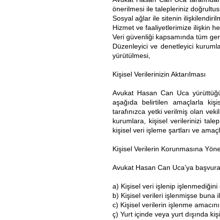
önerilmesi ile talepleriniz doğrult
Sosyal ağlar ile sitenin ilişkilendi
Hizmet ve faaliyetlerimize ilişkin h
Veri güvenliği kapsamında tüm gerek
Düzenleyici ve denetleyici kurumla
yürütülmesi,
Kişisel Verilerinizin Aktarılması
Avukat Hasan Can Uca yürüttüğü fa
aşağıda belirtilen amaçlarla kişis
tarafınızca yetki verilmiş olan vek
kurumlara, kişisel verilerinizi t
kişisel veri işleme şartları ve amaç
Kişisel Verilerin Korunmasına Yöne
Avukat Hasan Can Uca’ya başvurarak
a) Kişisel veri işlenip işlenmediğin
b) Kişisel verileri işlenmişse buna il
c) Kişisel verilerin işlenme amacı
ç) Yurt içinde veya yurt dışında kişi