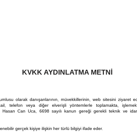
fa
Çalışma Alanlarımız
Hakkımızda
KVKK AYDINLATMA METNİ
usu olarak danışanlarının, müvekkillerinin, web sitesini ziyaret eden 
-mail, telefon veya diğer elverişli yöntemlerle toplamakta, işleme
t Hasan Can Uca, 6698 sayılı kanun gereği gerekli teknik ve idari t
rlenebilir gerçek kişiye ilişkin her türlü bilgiyi ifade eder.