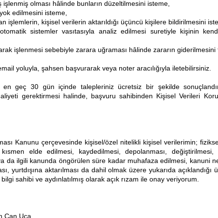
ış işlenmiş olması hâlinde bunların düzeltilmesini isteme,
a yok edilmesini isteme,
an işlemlerin, kişisel verilerin aktarıldığı üçüncü kişilere bildirilmesini is
otomatik sistemler vasıtasıyla analiz edilmesi suretiyle kişinin ken
olarak işlenmesi sebebiyle zarara uğraması hâlinde zararın giderilmesini t
mail yoluyla, şahsen başvurarak veya noter aracılığıyla iletebilirsiniz.
n en geç 30 gün içinde talepleriniz ücretsiz bir şekilde sonuçlandır
aliyeti gerektirmesi halinde, başvuru sahibinden Kişisel Verileri Ko
ması Kanunu çerçevesinde kişisel/özel nitelikli kişisel verilerimin; fizi
men elde edilmesi, kaydedilmesi, depolanması, değiştirilmesi, gü
 ya da ilgili kanunda öngörülen süre kadar muhafaza edilmesi, kanuni ned
ması, yurtdışına aktarılması da dahil olmak üzere yukarıda açıklandığı
ilgi sahibi ve aydınlatılmış olarak açık rızam ile onay veriyorum.
an Can Uca