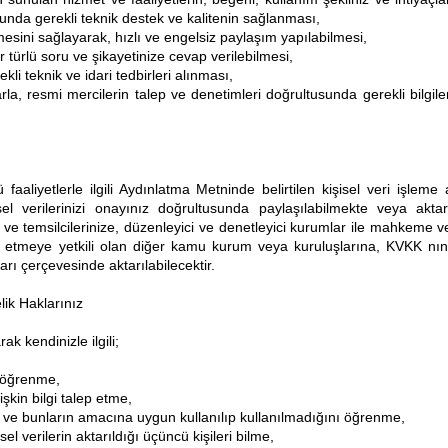
usunda gerekli teknik destek ve kalitenin sağlanması,
rilmesini sağlayarak, hızlı ve engelsiz paylaşım yapılabilmesi,
er türlü soru ve şikayetinize cevap verilebilmesi,
li teknik ve idari tedbirleri alınması,
rla, resmi mercilerin talep ve denetimleri doğrultusunda gerekli bilgile
aliyetlerle ilgili Aydınlatma Metninde belirtilen kişisel veri işleme 
el verilerinizi onayınız doğrultusunda paylaşılabilmekte veya aktarıla
il ve temsilcilerinize, düzenleyici ve denetleyici kurumlar ile mahkeme v
alep etmeye yetkili olan diğer kamu kurum veya kuruluşlarına, KVKK nın
ları çerçevesinde aktarılabilecektir.
lik Haklarınız
 kendinizle ilgili;
i öğrenme,
işkin bilgi talep etme,
nı ve bunların amacına uygun kullanılıp kullanılmadığını öğrenme,
sel verilerin aktarıldığı üçüncü kişileri bilme,