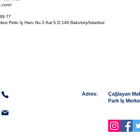
k.com/
 99 77
ddesi
Pelin İş Hanı No:3 Kat:5 D:140
Bakırköy/İstanbul
BİZE ULAŞIN
Adres:
Çağlayan Mah
Park İş Merke