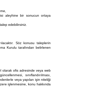
teme,
disi aleyhine bir sonucun ortaya
alep edebilirsiniz.
ılacaktır. Söz konusu taleplerin
ruma Kurulu tarafından belirlenen
ksel olarak ofis adresinde veya web
ncellenmesi, sınıflandırılması,
enlerle veya yapılan işin niteliği
 üzere işlenmesine, konu hakkında