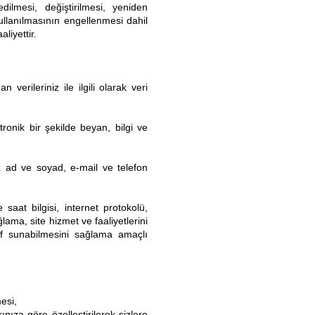
dilmesi, değiştirilmesi, yeniden
kullanılmasının engellenmesi dahil
liyettir.
rileriniz ile ilgili olarak veri
tronik bir şekilde beyan, bilgi ve
iz ad ve soyad, e-mail ve telefon
e saat bilgisi, internet protokolü,
ğlama, site hizmet ve faaliyetlerini
lif sunabilmesini sağlama amaçlı
mesi,
nıza göre özelleştirilerek sizlere