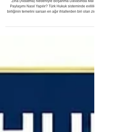
Mal Paylaşımı 2026
Zina (Aldatma) Nedeniyle Boşanma Davasında Mal
Paylaşımı Nasıl Yapılır? Türk Hukuk sisteminde evlilik
birliğinin temelini sarsan en ağır ihlallerden biri olan zina
(aldatma), eşlerin yalnızca şahsi, sosyal ve duygusal
statülerini değil, aynı zamanda evlilik süresince inşa
ettikleri ekonomik haklarını da derinden etkileyen mutlak
bir boşanma sebebidir. 4721 sayılı Türk Medeni Kanunu
(TMK) , aile kurumunun manevi bütünlüğünü korumak ve
eşler arasındaki karşılıklı sadakat yüküml