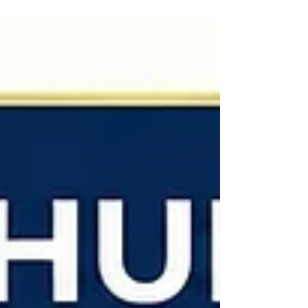
taraflar açısından oldukça hassas süreçlerdir. Özellikle
anlaşmalı boşanma davalarında sürecin hızlı ve sorunsuz
ilerleyebilmesi için tarafların belirli yükümlülükleri eksiksiz
yerine getirmesi gerekir. Anlaşmalı boşanma davasının en
önemli şartlarından biri, her iki eşin de duruşmada bizzat
hazır bulunmasıdır. Peki, bu duruşmaya taraflardan biri
gelmediğinde süreç nasıl ilerler? Bu yazımızda, “Anlaşmalı
boşanma davası