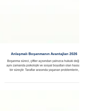
Anlaşmalı Boşanmanın Avantajları 2026
Boşanma süreci, çiftler açısından yalnızca hukuki değil,
aynı zamanda psikolojik ve sosyal boyutları olan hassas
bir süreçtir. Taraflar arasında yaşanan problemlerin,
mahkeme ortamında tekrar tekrar gündeme gelmesi hem
yıpratıcı hem de zaman alıcıdır. Bu nedenle pek çok kişi,