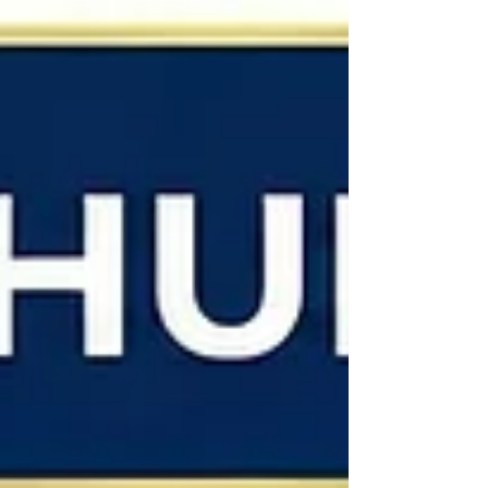
“en hızlı ve ekonomik şekilde nasıl boşanabilirim?”
sorusuna cevap aramaktadır. İşte bu noktada anlaşmalı
boşanma , sağladığı birçok avantaj ile tercih sebebi
olmaktadır. Peki, anlaşmalı boşanma nedir v