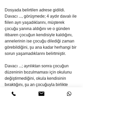
Dosyada belirtilen adrese gidildi. 
Davacı ..., görüşmede; 4 aydır davalı ile 
fiilen ayrı yaşadıklarını, müşterek 
çocuğu yanına aldığını ve o günden 
itibaren çocuğun kendisiyle kaldığını, 
annelerinin ise çocuğu dilediği zaman 
görebildiğini, şu ana kadar herhangi bir 
sorun yaşamadıklarını belirtmiştir.
Davacı ...; ayrılıktan sonra çocuğun 
düzeninin bozulmaması için okulunu 
değiştirmediğini, okula kendisinin 
bıraktığını, şu an çocuğuyla birlikte 
kiraladığı yeni bir evde yaşadıklarını, 
annesinin de zaman zaman çocukla 
vakit geçirdiğini, ancak çocuğun 
velayetinin kendisinde olmasının daha 
uygun olacağını düşündüğünü 