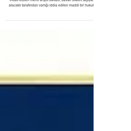
Menfi Tespit Davası 2026
2004 sayılı İcra ve İflas Kanunu'nun (İİK) 72. maddesinde
ihdas edilen menfi tespit davası; davalı sıfatını taşıyan
alacaklı tarafından varlığı iddia edilen maddi bir hukuki
ilişkinin, gerçekte hiç doğmadığının, geçerli olarak
kurulmadığının yahut ifa, ibra, takas veya yenileme gibi bir
borcu sona erdiren sebeple ortadan kalktığının mahkeme
hükmüyle tespiti amacıyla açılan davadır. İcra dairesi
müdürlükleri yapıları ve kanuni yetkileri gereği kendilerine
sunulan takip talepl