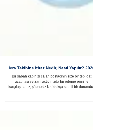
İcra Takibine İtiraz Nedir, Nasıl Yapılır? 2026
Bir sabah kapınızı çalan postacının size bir tebligat
uzatması ve zarfı açtığınızda bir ödeme emri ile
karşılaşmanız, şüphesiz ki oldukça stresli bir durumdur.
Ancak hukuk sistemimiz, alacaklıların haklarını koruduğu
kadar haksız yere borçlandırılmaya çalışılan vatandaşların
haklarını da güvence altına almıştır. Türkiye'de özellikle
ilamsız icra takibi yoluyla mahkeme kararına dayanmadan
doğrudan icra dairesi vasıtasıyla takip başlatmak oldukça