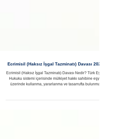
Ecrimisil (Haksız İşgal Tazminatı) Davası 2026
Ecrimisil (Haksız İşgal Tazminatı) Davası Nedir? Türk Eşya
Hukuku sistemi içerisinde mülkiyet hakkı sahibine eşya
üzerinde kullanma, yararlanma ve tasarrufta bulunma
yetkilerini bahşeden, herkese karşı ileri sürülebilen en
kapsamlı ayni haktır. Bir taşınır veya taşınmaz malın
mülkiyet hakkı sahibinin rızası hilafına ve herhangi bir
hukuki sebebe dayanmaksızın üçüncü bir kişi tarafından
kullanılması mülkiyet hakkının ağır bir ihlalini oluşturur.
Hukuk sistemimiz, bu haksız ela