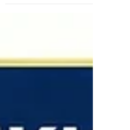
Kira Tespit Davası Nedir? Kira tespit davası ev sahibi veya
kiracı tarafından açılabilen ve özellikle 5 yıllık süresini
dolduran kira sözleşmelerinde mevcut kira bedelinin
bölgedeki güncel emsal kira bedelleri ve serbest piyasa
rayiçlerine göre mahkeme kararıyla yeniden belirlenmesini
sağlayan hukuki bir yoldur. Kira sözleşmelerinde yer alan
bedel artış şartlarının yetersiz kalması, enflasyonist
etkilerin öngörülemeyen boyutlara ulaşması ve bölgesel
gayrimenkul rayiçlerinde