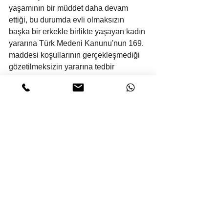
yaşamının bir müddet daha devam 
ettiği, bu durumda evli olmaksızın 
başka bir erkekle birlikte yaşayan kadın 
yararına Türk Medeni Kanunu'nun 169. 
maddesi koşullarının gerçekleşmediği 
gözetilmeksizin yararına tedbir 
nafakasına hükmedilmesi doğru 
görülmemiş, bozmayı gerektirmiştir.
SONUÇ: Temyiz edilen bölge adliye 
mahkemesi hükmünün yukarıda 2. 
bentte gösterilen sebeple 
BOZULMASINA, bozmanın kapsamı 
dışında kalan temyize konu diğer 
bölümlerinin ise yukarıda 1. bentte 
gösterilen sebeple ONANMASINA, 
temyiz peşin harcın istek halinde 
yatırana geri verilmesine, dosyanın ilgili 