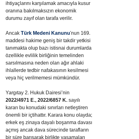
ihtiyaçlarını karşılamak amacıyla kusur 
oranına bakılmaksızın ekonomik 
durumu zayıf olan tarafa verilir. 
Ancak 
Türk Medeni Kanunu
'nun 169. 
maddesi hakime geniş bir takdir yetkisi 
tanımakta olup bazı istisnai durumlarda 
özellikle evlilik birliğinin temelinden 
sarsılmasına neden olan ağır ahlaki 
ihlallerde tedbir nafakasının kesilmesi 
veya hiç verilmemesi mümkündür.
Yargıtay 2. Hukuk Dairesi’nin 
2022/4971 E., 2022/6857 K.
 sayılı 
kararı bu konudaki sınırları netleştiren 
önemli bir içtihattır. Karara konu olayda; 
erkek eş zinaya dayalı boşanma davası 
açmış ancak dava sürecinde tarafların 
bir süre barışarak birlikte yaşamaları 