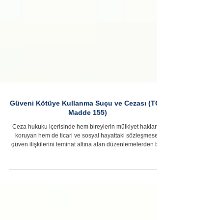
Güveni Kötüye Kullanma Suçu ve Cezası (TCK
Madde 155)
Ceza hukuku içerisinde hem bireylerin mülkiyet haklarını
koruyan hem de ticari ve sosyal hayattaki sözleşmesel
güven ilişkilerini teminat altına alan düzenlemelerden biri
güveni kötüye kullanma suçu olarak karşımıza çıkmaktadır.
Mülga 765 sayılı Türk Ceza Kanunu döneminde "emniyeti
suiistimal" olarak adlandırılan bu suç tipi, 5237 sayılı Türk
Ceza Kanunu'nun (TCK) "Malvarlığına Karşı Suçlar"
bölümünde, 155. maddesinde modern hukukun ve ticari
hayatın karmaşıklaşan gereksiniml