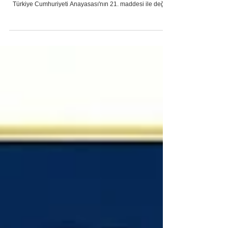
Konut Dokunulmazlığının İhlali Suçu ve Cezası
(TCK 116) 2026
Kişilerin konutlarında huzur, sükûn ve mutlak bir güven
içerisinde yaşama hakkı yalnızca ulusal mevzuatımız olan
Türkiye Cumhuriyeti Anayasası'nın 21. maddesi ile değil,
aynı zamanda Avrupa İnsan Hakları Sözleşmesi'nin (AİHS)
8. maddesi başta olmak üzere uluslararası insan hakları
sözleşmeleri tarafından da güvence altına alınmıştır. Türk
Ceza Kanunu'nun (TCK) "Kişilere Karşı Suçlar" kısmının
"Hürriyete Karşı Suçlar" bölümünde, 116. madde hükmü ile
ihdas edilen konut dokunulm