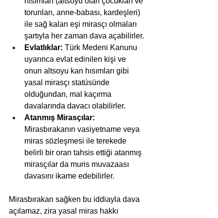
hısımları (altsoyu olan çocukları ve 
torunları, anne-babası, kardeşleri) 
ile sağ kalan eşi mirasçı olmaları 
şartıyla her zaman dava açabilirler.
Evlatlıklar:
 Türk Medeni Kanunu 
uyarınca evlat edinilen kişi ve 
onun altsoyu kan hısımları gibi 
yasal mirasçı statüsünde 
olduğundan, mal kaçırma 
davalarında davacı olabilirler.
Atanmış Mirasçılar:
Mirasbırakanın vasiyetname veya 
miras sözleşmesi ile terekede 
belirli bir oran tahsis ettiği atanmış 
mirasçılar da muris muvazaası 
davasını ikame edebilirler.
Mirasbırakan sağken bu iddiayla dava 
açılamaz, zira yasal miras hakkı 