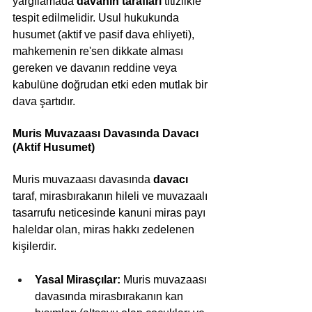
yargılamada 
davanın tarafları 
titizlikle 
tespit edilmelidir. Usul hukukunda 
husumet (aktif ve pasif dava ehliyeti), 
mahkemenin re'sen dikkate alması 
gereken ve davanın reddine veya 
kabulüne doğrudan etki eden mutlak bir 
dava şartıdır.
Muris Muvazaası Davasında 
Davacı 
(Aktif Husumet)
Muris muvazaası davasında 
davacı
taraf, mirasbırakanın hileli ve muvazaalı 
tasarrufu neticesinde kanuni miras payı 
haleldar olan, miras hakkı zedelenen 
kişilerdir.
Yasal Mirasçılar:
 Muris muvazaası 
davasında mirasbırakanın kan 