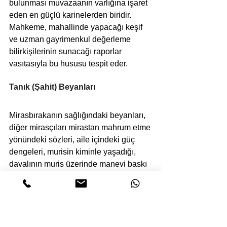
bulunması muvazaanın varlığına işaret 
eden en güçlü karinelerden biridir. 
Mahkeme, mahallinde yapacağı keşif 
ve uzman gayrimenkul değerleme 
bilirkişilerinin sunacağı raporlar 
vasıtasıyla bu hususu tespit eder.
Tanık (Şahit) Beyanları 
Mirasbırakanın sağlığındaki beyanları, 
diğer mirasçıları mirastan mahrum etme 
yönündeki sözleri, aile içindeki güç 
dengeleri, murisin kiminle yaşadığı, 
davalının muris üzerinde manevi baskı 
kurup kurmadığı gibi teknik delillerle 
ispatı zor olan hususlar yeminli 
tanıkların mahkeme huzurundaki 
ayrıntılı ifadeleriyle somutlaştırılır.