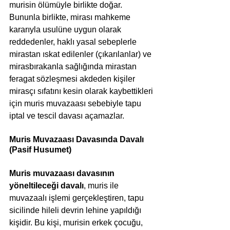
murisin ölümüyle birlikte doğar. 
Bununla birlikte, mirası mahkeme 
kararıyla usulüne uygun olarak 
reddedenler, haklı yasal sebeplerle 
mirastan ıskat edilenler (çıkarılanlar) ve 
mirasbırakanla sağlığında mirastan 
feragat sözleşmesi akdeden kişiler 
mirasçı sıfatını kesin olarak kaybettikleri 
için muris muvazaası sebebiyle tapu 
iptal ve tescil davası açamazlar.
Muris Muvazaası Davasında 
Davalı 
(Pasif Husumet)
Muris muvazaası davasının 
yöneltileceği
davalı
, muris ile 
muvazaalı işlemi gerçekleştiren, tapu 
sicilinde hileli devrin lehine yapıldığı 
kişidir. Bu kişi, murisin erkek çocuğu, 