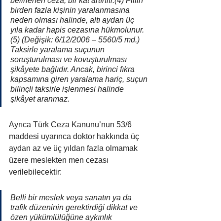
belirlenen ceza, bir kat artırılır.(4) Fiilin 
birden fazla kişinin yaralanmasına 
neden olması halinde, altı aydan üç 
yıla kadar hapis cezasına hükmolunur.
(5) (Değişik: 6/12/2006 – 5560/5 md.) 
Taksirle yaralama suçunun 
soruşturulması ve kovuşturulması 
şikâyete bağlıdır. Ancak, birinci fıkra 
kapsamına giren yaralama hariç, suçun 
bilinçli taksirle işlenmesi halinde 
şikâyet aranmaz.
Ayrıca Türk Ceza Kanunu’nun 53/6 
maddesi uyarınca doktor hakkında üç 
aydan az ve üç yıldan fazla olmamak 
üzere meslekten men cezası 
verilebilecektir:
Belli bir meslek veya sanatın ya da 
trafik düzeninin gerektirdiği dikkat ve 
özen yükümlülüğüne aykırılık 