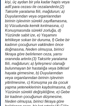
kişi, üç aydan bir yıla kadar hapis veya 
adlî para cezası ile cezalandırılır.(2) 
Taksirle yaralama fiili, mağdurun; a) 
Duyularından veya organlarından 
birinin işlevinin sürekli zayıflamasına, 
b) Vücudunda kemik kırılmasına, c) 
Konuşmasında sürekli zorluğa, d) 
Yüzünde sabit ize, e) Yaşamını 
tehlikeye sokan bir duruma, f) Gebe bir 
kadının çocuğunun vaktinden önce 
doğmasına, Neden olmuşsa, birinci 
fıkraya göre belirlenen ceza, yarısı 
oranında artırılır.(3) Taksirle yaralama 
fiili, mağdurun; a) İyileşmesi olanağı 
bulunmayan bir hastalığa veya bitkisel 
hayata girmesine, b) Duyularından 
veya organlarından birinin işlevinin 
yitirilmesine, c) Konuşma ya da çocuk 
yapma yeteneklerinin kaybolmasına, d) 
Yüzünün sürekli değişikliğine, e) Gebe 
bir kadının çocuğunun düşmesine, 
Neden olmuşsa, birinci fıkraya göre 