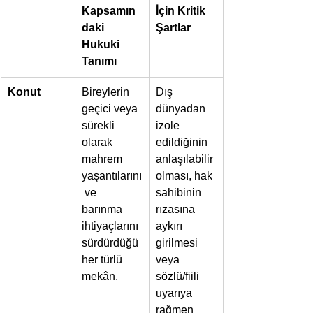
Kapsamın
İçin Kritik 
daki 
Şartlar
Hukuki 
Tanımı
Konut
Bireylerin 
Dış 
geçici veya 
dünyadan 
sürekli 
izole 
olarak 
edildiğinin 
mahrem 
anlaşılabilir 
yaşantılarını
olması, hak 
 ve 
sahibinin 
barınma 
rızasına 
ihtiyaçlarını 
aykırı 
sürdürdüğü 
girilmesi 
her türlü 
veya 
mekân.
sözlü/fiili 
uyarıya 
rağmen 