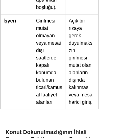
boşluğu).
İşyeri
Girilmesi 
Açık bir 
mutat 
rızaya 
olmayan 
gerek 
veya mesai 
duyulmaksı
dışı 
zın 
saatlerde 
girilmesi 
kapalı 
mutat olan 
konumda 
alanların 
bulunan 
dışında 
ticari/kamus
kalınması 
al faaliyet 
veya mesai 
alanları.
harici giriş.
Konut Dokunulmazlığının İhlali 