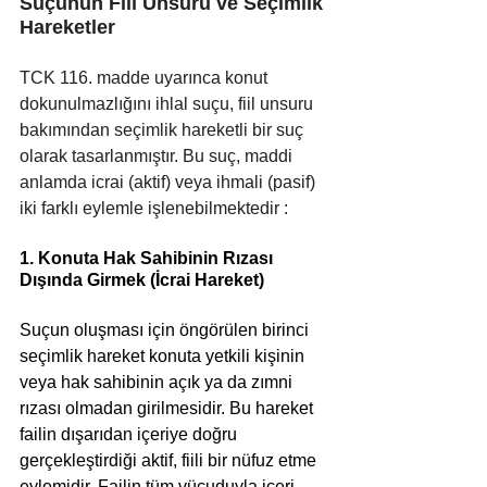
Suçunun Fiil Unsuru ve Seçimlik 
Hareketler 
TCK 116. madde uyarınca konut 
dokunulmazlığını ihlal suçu, fiil unsuru 
bakımından seçimlik hareketli bir suç 
olarak tasarlanmıştır. Bu suç, maddi 
anlamda icrai (aktif) veya ihmali (pasif) 
iki farklı eylemle işlenebilmektedir :
1. Konuta Hak Sahibinin Rızası 
Dışında Girmek (İcrai Hareket)
Suçun oluşması için öngörülen birinci 
seçimlik hareket konuta yetkili kişinin 
veya hak sahibinin açık ya da zımni 
rızası olmadan girilmesidir. Bu hareket 
failin dışarıdan içeriye doğru 
gerçekleştirdiği aktif, fiili bir nüfuz etme 
eylemidir. Failin tüm vücuduyla içeri 