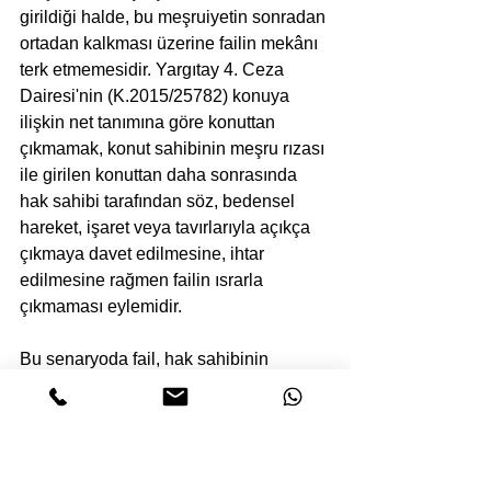
girildiği halde, bu meşruiyetin sonradan 
ortadan kalkması üzerine failin mekânı 
terk etmemesidir. Yargıtay 4. Ceza 
Dairesi'nin (K.2015/25782) konuya 
ilişkin net tanımına göre konuttan 
çıkmamak, konut sahibinin meşru rızası 
ile girilen konuttan daha sonrasında 
hak sahibi tarafından söz, bedensel 
hareket, işaret veya tavırlarıyla açıkça 
çıkmaya davet edilmesine, ihtar 
edilmesine rağmen failin ısrarla 
çıkmaması eylemidir. 
Bu senaryoda fail, hak sahibinin 
rızasını geri almasıyla beraber ortaya 
çıkan hukuki yükümlülüğünü yerine 
getirmeyerek ihmali veya kesintisiz 
icrai bir hareketle konut masuniyetini 
bozmuş olmaktadır. İhtarın şekle bağlı 