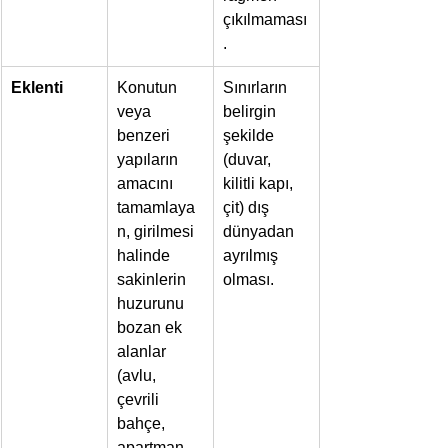
çıkılmaması
.
Eklenti
Konutun 
Sınırların 
veya 
belirgin 
benzeri 
şekilde 
yapıların 
(duvar, 
amacını 
kilitli kapı, 
tamamlaya
çit) dış 
n, girilmesi 
dünyadan 
halinde 
ayrılmış 
sakinlerin 
olması.
huzurunu 
bozan ek 
alanlar 
(avlu, 
çevrili 
bahçe, 
apartman 