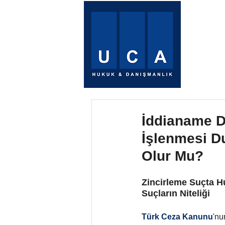
Anasay
İddianame D
İşlenmesi D
Olur Mu?
Zincirleme Suçta H
Suçların Niteliği
Türk Ceza Kanunu
'nu