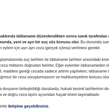
hakkında iddianame düzenlendikten sonra sanık tarafından 
munda, yeni ve ayrı bir suç söz konusu olur.
 Bu durumda sanı
ir eylem için ayrı ayrı ceza (gerçek içtima) verilmesi gerekir.
lamalarında suç tarihleri ile iddianame tarihleri arasındaki kronol
ceza miktarını doğrudan belirler. Eğer eylemler iddianameden ö
maddesi gereği cezada sadece artırım yapılırken; iddianame t
ağımsız bir ceza soruşturmasının ve mahkumiyetinin konusu olur
 dosyanın birleştirildiği davalarda, hukuki kesinti tarihlerinin do
a ve doğru ceza tayini açısından hayati önem taşımaktadır.
zimle
 iletişime geçebilirsiniz.