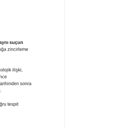
aynı suçun 
ğa zincirleme 
ojik ilişki, 
nce 
arihinden sonra 
. 
ğru tespit 