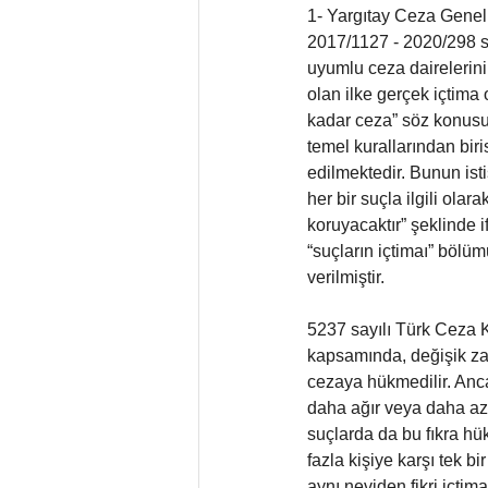
1- Yargıtay Ceza Genel 
2017/1127 - 2020/298 say
uyumlu ceza dairelerin
olan ilke gerçek içtima
kadar ceza” söz konusu
temel kurallarından biri
edilmektedir. Bunun isti
her bir suçla ilgili ola
koruyacaktır” şeklinde 
“suçların içtimaı” bölüm
verilmiştir.
5237 sayılı Türk Ceza K
kapsamında, değişik zam
cezaya hükmedilir. Ancak
daha ağır veya daha az c
suçlarda da bu fıkra hük
fazla kişiye karşı tek b
aynı neviden fikri içti