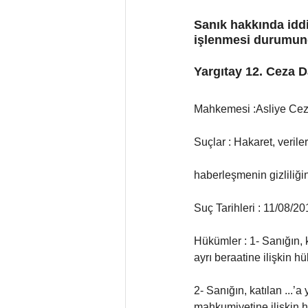
Sanık hakkında idd
işlenmesi durumunda
Yargıtay 12. Ceza D
Mahkemesi :Asliye Ce
Suçlar : Hakaret, veril
haberleşmenin gizliliğin
Suç Tarihleri : 11/08/2
Hükümler : 1- Sanığın, 
ayrı beraatine ilişkin h
2- Sanığın, katılan ...
mahkumiyetine ilişkin