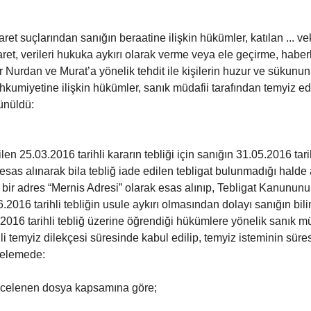
aret suçlarından sanığın beraatine ilişkin hükümler, katılan ... vek
karet, verileri hukuka aykırı olarak verme veya ele geçirme, habe
anlar Nurdan ve Murat’a yönelik tehdit ile kişilerin huzur ve sükun
kumiyetine ilişkin hükümler, sanık müdafii tarafından temyiz ed
ünüldü:
n 25.03.2016 tarihli kararın tebliği için sanığın 31.05.2016 tarih
 esas alınarak bila tebliğ iade edilen tebligat bulunmadığı halde
lı bir adres “Mernis Adresi” olarak esas alınıp, Tebligat Kanunun
.2016 tarihli tebliğin usule aykırı olmasından dolayı sanığın bil
2016 tarihli tebliğ üzerine öğrendiği hükümlere yönelik sanık mü
li temyiz dilekçesi süresinde kabul edilip, temyiz isteminin sür
ncelemede:
ncelenen dosya kapsamına göre;