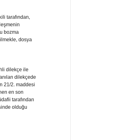
ili tarafından, 
rleşmenin 
unu bozma 
ilmekle, dosya 
li dilekçe ile 
 anılan dilekçede 
un 21/2. maddesi 
inen en son 
dafii tarafından 
esinde olduğu 