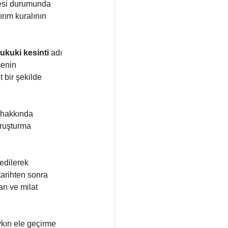
mesi durumunda 
ırım kuralının 
ukuki kesinti
 adı 
menin 
 bir şekilde 
 hakkında 
oruşturma 
edilerek 
arihten sonra 
rı ve milat 
kırı ele geçirme 