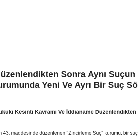
fa
Çalışma Alanlarımız
Hakkımızda
üzenlendikten Sonra Aynı Suçun 
urumunda Yeni Ve Ayrı Bir Suç S
ukuki Kesinti Kavramı Ve İddianame Düzenlendikten 
n 43. maddesinde düzenlenen "Zincirleme Suç" kurumu, bir suç 