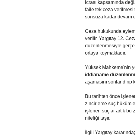
icrası kapsamında deği
faile tek ceza verilmesi
sonsuza kadar devam e
Ceza hukukunda eylemler 
verilir. Yargıtay 12. Cez
düzenlenmesiyle gerçekl
ortaya koymaktadır.
Yüksek Mahkeme'nin yerl
iddianame düzenlenm
aşamasını sonlandırıp 
Bu tarihten önce işlene
zincirleme suç hükümler
işlenen suçlar artık bu z
niteliği taşır.
İlgili Yargıtay kararınd