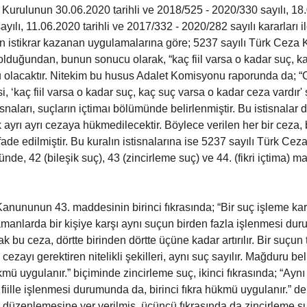
Kurulunun 30.06.2020 tarihli ve 2018/525 - 2020/330 sayılı, 18.0
ılı, 11.06.2020 tarihli ve 2017/332 - 2020/282 sayılı kararları il
in istikrar kazanan uygulamalarına göre; 5237 sayılı Türk Cez
 olduğundan, bunun sonucu olarak, “kaç fiil varsa o kadar suç, k
 olacaktır. Nitekim bu husus Adalet Komisyonu raporunda da; 
si, ‘kaç fiil varsa o kadar suç, kaç suç varsa o kadar ceza vardır' 
snaları, suçların içtimaı bölümünde belirlenmiştir. Bu istisnalar d
rak ayrı ayrı cezaya hükmedilecektir. Böylece verilen her bir ceza, 
ifade edilmiştir. Bu kuralın istisnalarına ise 5237 sayılı Türk C
ünde, 42 (bileşik suç), 43 (zincirleme suç) ve 44. (fikri içtima) m
anununun 43. maddesinin birinci fıkrasında; “Bir suç işleme kara
anlarda bir kişiye karşı aynı suçun birden fazla işlenmesi dur
 bu ceza, dörtte birinden dörtte üçüne kadar artırılır. Bir suçun t
ezayı gerektiren nitelikli şekilleri, aynı suç sayılır. Mağduru bell
mü uygulanır.” biçiminde zincirleme suç, ikinci fıkrasında; “Ayn
ir fiille işlenmesi durumunda da, birinci fıkra hükmü uygulanır.” d
ma düzenlemesine yer verilmiş, üçüncü fıkrasında da zincirleme s