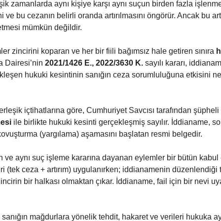
şik zamanlarda aynı kişiye karşı aynı suçun birden fazla işlen
ni ve bu cezanın belirli oranda artırılmasını öngörür. Ancak bu art
tmesi mümkün değildir. 
zincirini koparan ve her bir fiili bağımsız hale getiren sınıra 
h
a Dairesi’nin 
2021/1426 E., 2022/3630 K.
 sayılı kararı, iddiana
eşen hukuki kesintinin sanığın ceza sorumluluğuna etkisini net
eşik içtihatlarına göre, Cumhuriyet Savcısı tarafından şüpheli
esi
 ile birlikte hukuki kesinti gerçekleşmiş sayılır. İddianame, s
kovuşturma (yargılama) aşamasını başlatan resmi belgedir. 
n ve aynı suç işleme kararına dayanan eylemler bir bütün kabul 
i (tek ceza + artırım) uygulanırken; iddianamenin düzenlendiği t
incirin bir halkası olmaktan çıkar. İddianame, fail için bir nevi uya
a; sanığın mağdurlara yönelik tehdit, hakaret ve verileri hukuka ay