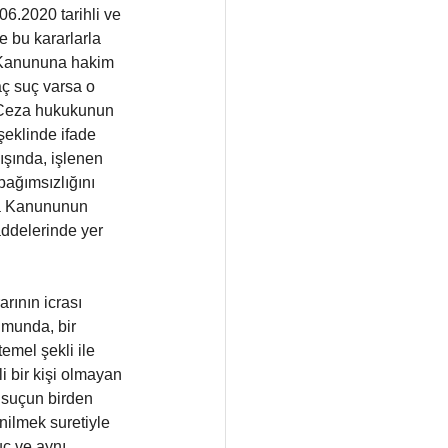
6.2020 tarihli ve 
e bu kararlarla 
a Kanununa hakim 
aç suç varsa o 
“Ceza hukukunun 
şeklinde ifade 
ışında, işlenen 
bağımsızlığını 
eza Kanununun 
addelerinde yer 
rının icrası 
umunda, bir 
emel şekli ile 
i bir kişi olmayan 
ı suçun birden 
enilmek suretiyle 
uç ve aynı 