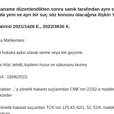
ianame düzenlendikten sonra sanık tarafından aynı s
 yeni ve ayrı bir suç söz konusu olacağına ilişkin Y
airesi 2021/1426 E., 2022/3630 K.
za Mahkemesi
eri hukuka aykırı olarak verme veya ele geçirme,
i ihlal, tehdit, kişilerin huzur ve sükununu bozma
014 - 19/06/2015
katılan ...’a yönelik hakaret suçlarından CMK’nın 223/2-e madde
ükümler
’a yönelik hakaret suçundan TCK’nın 125,43, 62/1, 52, 52/4. madd
 hüküm