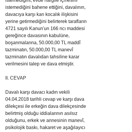
istemediğini, evde nargile içmesini 
istemediğini bahene ettiğini, davalının, 
davacıya karşı karı kocalık ilişkisini 
yerine getirmediğini belirterek tarafların 
4721 sayılı Kanun'un 166 ncı maddesi 
gereğince davasının kabulüne, 
boşanmalarına, 50.000,00 TL maddî 
tazminatın, 50.000,00 TL manevî 
tazminatın davalıdan tahsiline karar 
verilmesini talep ve dava etmiştir.
II. CEVAP
Davalı karşı davacı kadın vekili 
04.04.2018 tarihli cevap ve karşı dava 
dilekçesi ile erkeğin dava dilekçesinde 
belirtmiş olduğu iddialarının asılsız 
olduğunu, erkek ve annesinin manevî, 
psikolojik baskı, hakaret ve aşağılayıcı 