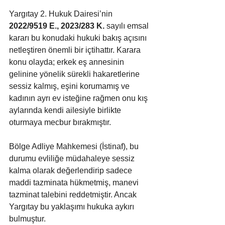
Yargıtay 2. Hukuk Dairesi’nin 
2022/9519 E., 2023/283 K.
 sayılı emsal 
kararı bu konudaki hukuki bakış açısını 
netleştiren önemli bir içtihattır. Karara 
konu olayda; erkek eş annesinin 
gelinine yönelik sürekli hakaretlerine 
sessiz kalmış, eşini korumamış ve 
kadının ayrı ev isteğine rağmen onu kış 
aylarında kendi ailesiyle birlikte 
oturmaya mecbur bırakmıştır. 
Bölge Adliye Mahkemesi (İstinaf), bu 
durumu evliliğe müdahaleye sessiz 
kalma olarak değerlendirip sadece 
maddi tazminata hükmetmiş, manevi 
tazminat talebini reddetmiştir. Ancak 
Yargıtay bu yaklaşımı hukuka aykırı 
bulmuştur.