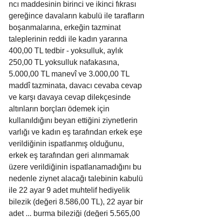
ncı maddesinin birinci ve ikinci fıkrası 
gereğince davaların kabulü ile tarafların 
boşanmalarına, erkeğin tazminat 
taleplerinin reddi ile kadın yararına 
400,00 TL tedbir - yoksulluk, aylık 
250,00 TL yoksulluk nafakasına, 
5.000,00 TL manevî ve 3.000,00 TL 
maddî tazminata, davacı cevaba cevap 
ve karşı davaya cevap dilekçesinde 
altınların borçları ödemek için 
kullanıldığını beyan ettiğini ziynetlerin 
varlığı ve kadın eş tarafından erkek eşe 
verildiğinin ispatlanmış olduğunu, 
erkek eş tarafından geri alınmamak 
üzere verildiğinin ispatlanamadığını bu 
nedenle ziynet alacağı talebinin kabulü 
ile 22 ayar 9 adet muhtelif hediyelik 
bilezik (değeri 8.586,00 TL), 22 ayar bir 
adet ... burma bileziği (değeri 5.565,00 