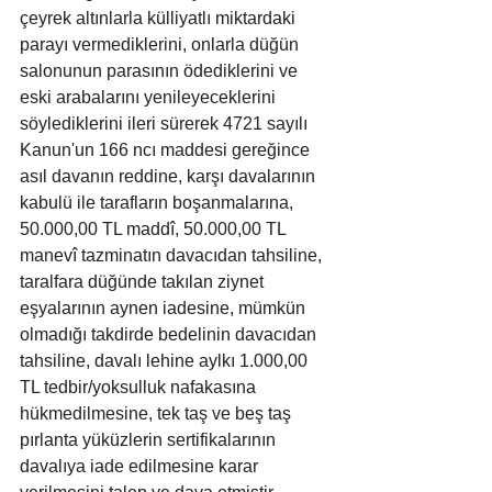
çeyrek altınlarla külliyatlı miktardaki 
parayı vermediklerini, onlarla düğün 
salonunun parasının ödediklerini ve 
eski arabalarını yenileyeceklerini 
söylediklerini ileri sürerek 4721 sayılı 
Kanun'un 166 ncı maddesi gereğince 
asıl davanın reddine, karşı davalarının 
kabulü ile tarafların boşanmalarına, 
50.000,00 TL maddî, 50.000,00 TL 
manevî tazminatın davacıdan tahsiline, 
taralfara düğünde takılan ziynet 
eşyalarının aynen iadesine, mümkün 
olmadığı takdirde bedelinin davacıdan 
tahsiline, davalı lehine aylkı 1.000,00 
TL tedbir/yoksulluk nafakasına 
hükmedilmesine, tek taş ve beş taş 
pırlanta yüküzlerin sertifikalarının 
davalıya iade edilmesine karar 