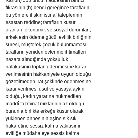
Kanun) 353 üncü maddesinin birinci 
fıkrasının (b) bendi gereğince tarafların 
bu yönlere ilişkin istinaf taleplerinin 
esastan reddine; tarafların kusur 
oranları, ekonomik ve sosyal durumları, 
erkek eşin ödeme gücü, evlilik birliğinin 
süresi, müşterek çocuk bulunmaması, 
tarafların yeniden evlenme ihtimalleri 
nazara alındığında yoksulluk 
nafakasının toptan ödenmesine karar 
verilmesinin hakkaniyete uygun olduğu 
gözetilmeden irat şeklinde ödenmesine 
karar verilmesi usul ve yasaya aykırı 
olduğu, kadın yararına hükmedilen 
maddî tazminat miktarının az olduğu, 
bununla birlikte erkeğe kusur olarak 
yüklenen annesinin eşine sık sık 
hakaretine sessiz kalma vakıasının 
evliliğe müdahaleye sessiz kalma 