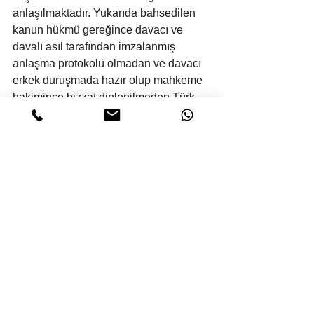
anlaşılmaktadır. Yukarıda bahsedilen 
kanun hükmü gereğince davacı ve 
davalı asıl tarafından imzalanmış 
anlaşma protokolü olmadan ve davacı 
erkek duruşmada hazır olup mahkeme 
hakimince bizzat dinlenilmeden Türk 
Medeni Kanunu`nun 166/3. maddesi 
uyarınca tarafların boşanmalarına karar 
verilmesi usul ve kanuna aykırı olup 
bozmayı gerektirmiştir.
SONUÇ: Adalet Bakanlığı Hukuk İşleri 
Genel Müdürlüğünün, Hukuk 
Muhakemeleri Kanununun 363/1. 
maddesine dayalı kanun yararına 
bozma isteğinin açıklanan sebeple 
kabulü ile hükmün sonuca etkili 
olmamak üzere BOZULMASINA 