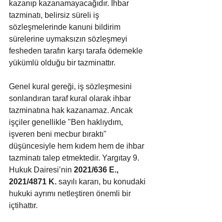
kazanıp kazanamayacağıdır. İhbar 
tazminatı, belirsiz süreli iş 
sözleşmelerinde kanuni bildirim 
sürelerine uymaksızın sözleşmeyi 
fesheden tarafın karşı tarafa ödemekle 
yükümlü olduğu bir tazminattır. 
Genel kural gereği, iş sözleşmesini 
sonlandıran taraf kural olarak ihbar 
tazminatına hak kazanamaz. Ancak 
işçiler genellikle "Ben haklıydım, 
işveren beni mecbur bıraktı" 
düşüncesiyle hem kıdem hem de ihbar 
tazminatı talep etmektedir. Yargıtay 9. 
Hukuk Dairesi’nin 
2021/636 E., 
2021/4871 K.
 sayılı kararı, bu konudaki 
hukuki ayrımı netleştiren önemli bir 
içtihattır.