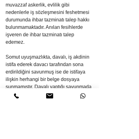
muvazzaf askerlik, evlilik gibi 
nedenlerle iş sözleşmesini feshetmesi 
durumunda ihbar tazminatı talep hakkı 
bulunmamaktadır. Anılan fesihlerde 
işveren de ihbar tazminatı talep 
edemez.
Somut uyuşmazlıkta, davalı, iş akdinin 
istifa ederek davacı tarafından sona 
erdirildiğini savunmuş ise de istifaya 
ilişkin herhangi bir belge dosyaya 
sunmamıştır. Davalı yaptığı savunmada 
ve dinlettiği davalı tanıkları 
beyanlarında davacının kendi isteği ile 
işten ayrıldığını, çalıştığı otelde 
işverenin mal sahibi ile olan kira 
sözleşmesi bittiğinden otelin artık 
işletilmediğini bu nedenle davacının 
davalı işveren tarafından işletilen başka 