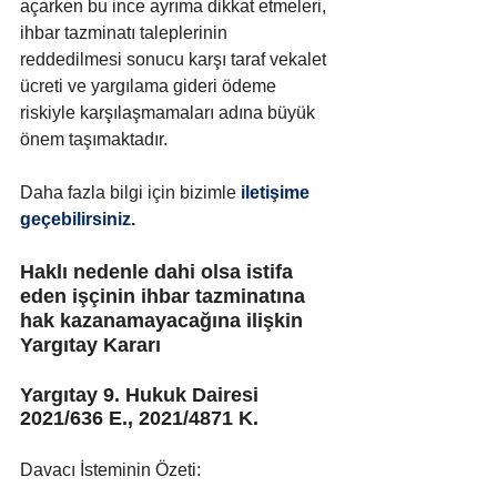
açarken bu ince ayrıma dikkat etmeleri, 
ihbar tazminatı taleplerinin 
reddedilmesi sonucu karşı taraf vekalet 
ücreti ve yargılama gideri ödeme 
riskiyle karşılaşmamaları adına büyük 
önem taşımaktadır.
Daha fazla bilgi için bizimle
 iletişime 
geçebilirsiniz.
Haklı nedenle dahi olsa istifa 
eden işçinin ihbar tazminatına 
hak kazanamayacağına ilişkin 
Yargıtay Kararı
Yargıtay 9. Hukuk Dairesi 
2021/636 E., 2021/4871 K.
Davacı İsteminin Özeti: