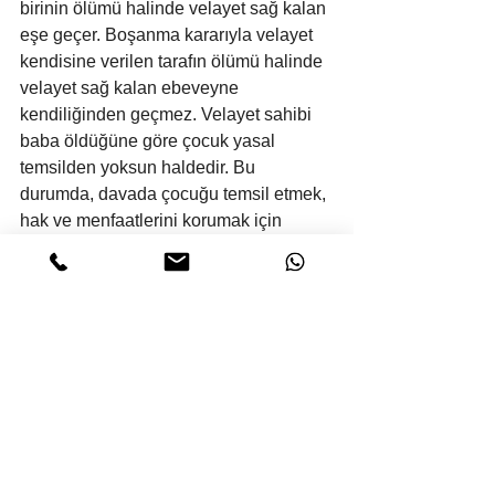
birinin ölümü halinde velayet sağ kalan 
eşe geçer. Boşanma kararıyla velayet 
kendisine verilen tarafın ölümü halinde 
velayet sağ kalan ebeveyne 
kendiliğinden geçmez. Velayet sahibi 
baba öldüğüne göre çocuk yasal 
temsilden yoksun haldedir. Bu 
durumda, davada çocuğu temsil etmek, 
hak ve menfaatlerini korumak için 
çocuğa temsilci atanması gereklidir 
(Çocuk Haklarının Kullanılmasına Dair 
Avrupa Sözleşmesi m.4/1). O halde, 
çocuğun haklarının gözetilip korunması 
ve temsili için Türk Medeni Kanununun 
426. maddesi gereğince çocuğa 
kayyım tayini için ihbarda bulunup, 
atanan kayyımın davaya dahil edilmesi, 
gösterdiği takdirde delilleri toplanıp, 
tüm deliller birlikte değerlendirilerek 