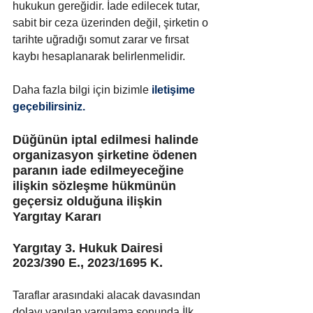
hukukun gereğidir. İade edilecek tutar, 
sabit bir ceza üzerinden değil, şirketin o 
tarihte uğradığı somut zarar ve fırsat 
kaybı hesaplanarak belirlenmelidir.
Daha fazla bilgi için bizimle
 iletişime 
geçebilirsiniz.
Düğünün iptal edilmesi halinde 
organizasyon şirketine ödenen 
paranın iade edilmeyeceğine 
ilişkin sözleşme hükmünün 
geçersiz olduğuna ilişkin 
Yargıtay Kararı
Yargıtay 3. Hukuk Dairesi 
2023/390 E., 2023/1695 K.
Taraflar arasındaki alacak davasından 
dolayı yapılan yargılama sonunda İlk 