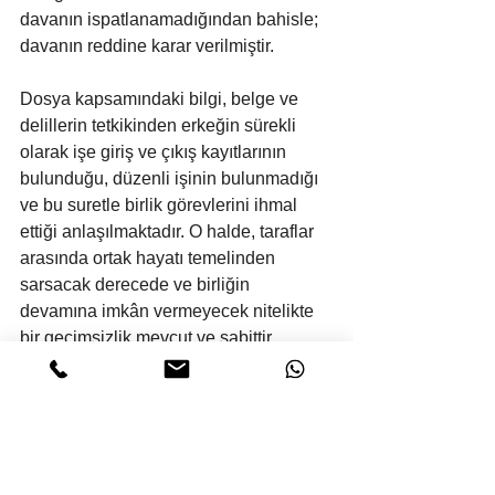
davanın ispatlanamadığından bahisle; 
davanın reddine karar verilmiştir.
Dosya kapsamındaki bilgi, belge ve 
delillerin tetkikinden erkeğin sürekli 
olarak işe giriş ve çıkış kayıtlarının 
bulunduğu, düzenli işinin bulunmadığı 
ve bu suretle birlik görevlerini ihmal 
ettiği anlaşılmaktadır. O halde, taraflar 
arasında ortak hayatı temelinden 
sarsacak derecede ve birliğin 
devamına imkân vermeyecek nitelikte 
bir geçimsizlik mevcut ve sabittir. 
Olayların akışı karşısında davacı kadın 
dava açmakta haklıdır. Bu şartlar 
altında eşleri birlikte yaşamaya 
zorlamanın artık kanunen mümkün 
görülmemesine göre, boşanmaya karar 